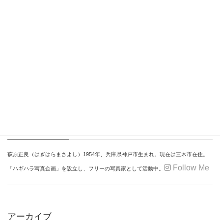
カテゴリー
過去の展覧会
2022年度全日本写真連盟兵庫県本部委員展・入賞作品展
第２９回「ひょうごフォト・グループ」写真展
Profile
萩原正良
（はぎはらまさよし）
1954年、
兵庫県神戸市生まれ。
現在は三木市在住。
Follow Me
「ハギハラ写真企画」を設立し、
フリーの写真家として活動中。
アーカイブ