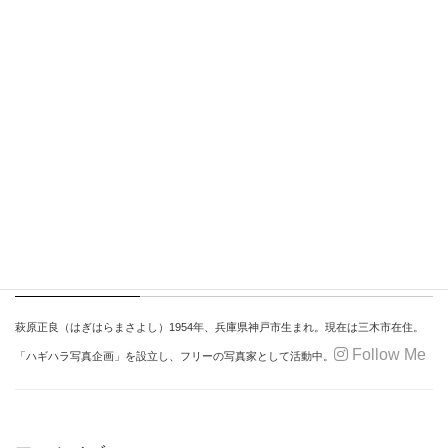
イメージングプラザ大阪で開催されます。
2023年2月26日
過去の展覧会
第２９回「ひょうごフォト・グループ」写真展
第２９回「ひょうごフォト・グループ」写真展が開催されます。
Profile
萩原正良
（はぎはらまさよし）
1954年、
兵庫県神戸市生まれ。
現在は三木市在住。
Follow Me
「ハギハラ写真企画」を設立し、
フリーの写真家として活動中。