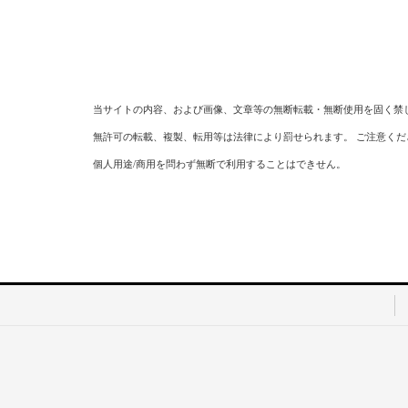
当サイトの内容、および画像、文章等の無断転載・無断使用を固く禁
無許可の転載、複製、転用等は法律により罰せられます。 ご注意くだ
個人用途/商用を問わず無断で利用することはできせん。