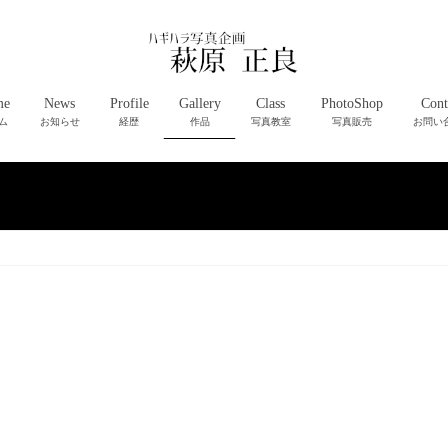
me
News
Profile
Gallery
Class
PhotoShop
Cont
ム
お知らせ
経歴
作品
写真教室
写真販売
お問い